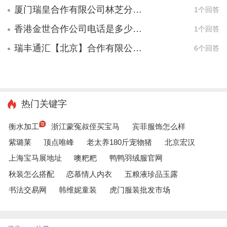
厦门瑞皇合作有限公司林芝分公司电话是多少，公司怎么样？
1个回答
香港金世合作公司电话是多少，公司怎么样？
1个回答
瑞丰通汇【北京】合作有限公司电话是多少，公司怎么样？
6个回答
热门关键字
衡水加工
浙江蒙冤叔侄买宝马
宾菲服饰怎么样
紫璐莱
顶点唯峰
老太养180斤宠物猪
北京宏汉
上海宝马展地址
噢粑粑
鸭鸭羽绒服官网
秋装怎么搭配
恋慕情人内衣
五粮液珍品玉露
书法交易网
韩维妮童装
虎门服装批发市场