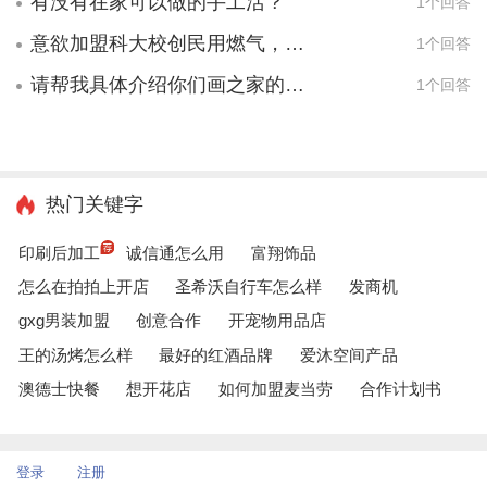
有没有在家可以做的手工活？
1个回答
意欲加盟科大校创民用燃气，想了解加盟政策。
1个回答
请帮我具体介绍你们画之家的项目。
1个回答
热门关键字
印刷后加工
诚信通怎么用
富翔饰品
怎么在拍拍上开店
圣希沃自行车怎么样
发商机
gxg男装加盟
创意合作
开宠物用品店
王的汤烤怎么样
最好的红酒品牌
爱沐空间产品
澳德士快餐
想开花店
如何加盟麦当劳
合作计划书
登录
注册