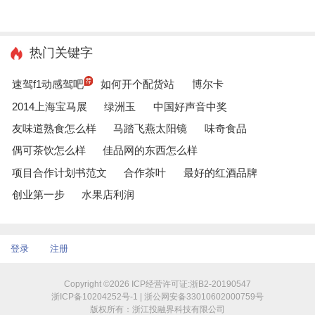
热门关键字
速驾f1动感驾吧
如何开个配货站
博尔卡
2014上海宝马展
绿洲玉
中国好声音中奖
友味道熟食怎么样
马踏飞燕太阳镜
味奇食品
偶可茶饮怎么样
佳品网的东西怎么样
项目合作计划书范文
合作茶叶
最好的红酒品牌
创业第一步
水果店利润
登录
注册
Copyright ©2026 ICP经营许可证:浙B2-20190547
浙ICP备10204252号-1 | 浙公网安备33010602000759号
版权所有：浙江投融界科技有限公司