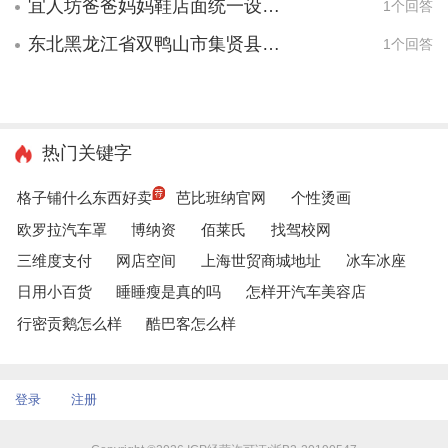
宜人坊爸爸妈妈鞋店面统一设计吗？
1个回答
东北黑龙江省双鸭山市集贤县有没有人加盟欧莱艺墙艺？
1个回答
热门关键字
格子铺什么东西好卖
芭比班纳官网
个性烫画
欧罗拉汽车罩
博纳资
佰莱氏
找驾校网
三维度支付
网店空间
上海世贸商城地址
冰车冰座
日用小百货
睡睡瘦是真的吗
怎样开汽车美容店
行密贡鹅怎么样
酷巴客怎么样
登录
注册