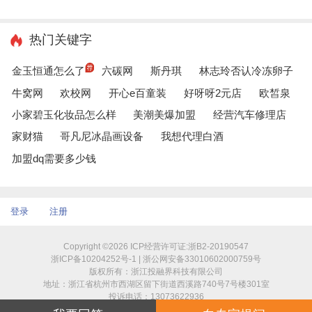
热门关键字
金玉恒通怎么了
六碳网
斯丹琪
林志玲否认冷冻卵子
牛窝网
欢校网
开心e百童装
好呀呀2元店
欧皙泉
小家碧玉化妆品怎么样
美潮美爆加盟
经营汽车修理店
家财猫
哥凡尼冰晶画设备
我想代理白酒
加盟dq需要多少钱
登录
注册
Copyright ©2026 ICP经营许可证:浙B2-20190547
浙ICP备10204252号-1 | 浙公网安备33010602000759号
版权所有：浙江投融界科技有限公司
地址：浙江省杭州市西湖区留下街道西溪路740号7号楼301室
投诉电话：13073622936