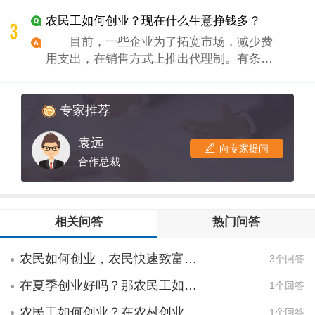
然，也是积累资源，人脉。等资源，技术，
农民工如何创业？现在什么生意挣钱多？
人脉全都齐了之后在进行创业。如果资源有
限，你可以开家快餐店或理发店。谢谢
目前，一些企业为了拓宽市场，减少费
现在农村的土地都比较值钱了，种一些蔬
用支出，在销售方式上推出代理制。有条件
菜，养一下牲口这类的都是不错的选择，
的创业者可以和这些企业合作，开办一家代
销店。现在什么生意挣钱多?代销店合作少，
风险小，一般在确定营业场所之后，企业只
专家推荐
向代理商收取一定的押金，再无其他大的合
袁远
作。代销店经营的商品由厂家负责送货上
向专家提问
门，价格由厂家统一制订，售后服务费用也
合作总裁
由厂家负责。创业者只要搞好销售，就可以
得到企业固定的分成。
相关问答
热门问答
农民如何创业，农民快速致富方法有哪些？
3个回答
在夏季创业好吗？那农民工如何创业才能成功呢？
1个回答
农民工如何创业？在农村创业做什么项目好?
1个回答