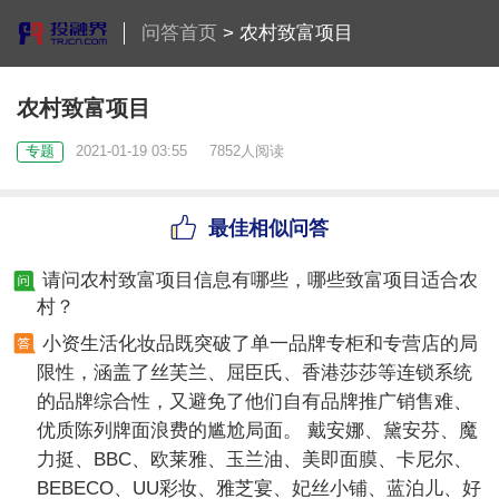
问答首页
>
农村致富项目
农村致富项目
专题
2021-01-19 03:55
7852人阅读
最佳相似问答
请问农村致富项目信息有哪些，哪些致富项目适合农
村？
小资生活化妆品既突破了单一品牌专柜和专营店的局
限性，涵盖了丝芙兰、屈臣氏、香港莎莎等连锁系统
的品牌综合性，又避免了他们自有品牌推广销售难、
优质陈列牌面浪费的尴尬局面。 戴安娜、黛安芬、魔
力挺、BBC、欧莱雅、玉兰油、美即面膜、卡尼尔、
BEBECO、UU彩妆、雅芝宴、妃丝小铺、蓝泊儿、好