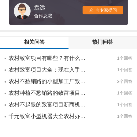
作申请书，确认相关事项;3、 实地考察：到
袁远
向专家提问
总部实地考察项目，与总部工作人员进行面
合作总裁
对面交流。4、 签订合同：双方确认考察结
果无误，经友好协商，正式签订合作合
同;5、 经营确认：合作者根据所选合作级
相关问答
热门问答
别，缴纳相关费用，确认区域经营权;6、 技
能培训：合作者到总部接受技术、管理、运
农村致富项目有哪些？有什么值得信赖的加工项目吗？
1个回答
营等全方面培训，并接受考核;7、 店面装
修：总部协助合作商确认商圈及选址，以及
农村致富项目大全：现在入手赚钱还来得及！
1个回答
店面装修及布置;8、 开业筹备：领取授权
书、开业赠品，完善铺货，布置宣传物料，
农村不愁销路的小型加工厂致富项目一年挣了80多万
2个回答
准备开业;9、运营指导：总部专业人员长期
农村种植不愁销路的致富项目投入少、见效快
1个回答
进行跟踪指导及营销辅佐。
农村不起眼的致富项目新商机闷声赚钱别瞧不上
1个回答
千元致富小型机器大全农村办厂稳赚致富项目
1个回答