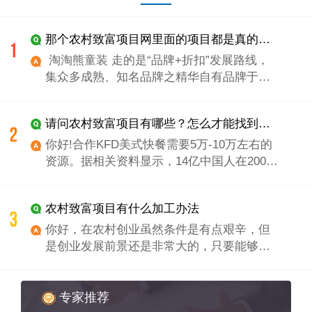
那个农村致富项目网里面的项目都是真的吗？可靠的农村致富项目应该在哪里找？
淘淘熊童装 走的是“品牌+折扣”发展路线，
集众多成熟、知名品牌之精华自有品牌于一
体。淘淘熊童装以品牌商品作为质量保证，
以折扣形式作为低价保证。淘淘熊童装品牌
请问农村致富项目有哪些？怎么才能找到农村致富项目？农村致富项目那种项目比较好做？
加折扣，一店顶二店。加盟一家淘淘熊资源
投入只需1万元以下额。
你好!合作KFD美式快餐需要5万-10万左右的
资源。据相关资料显示，14亿中国人在2008
年就吃出了餐饮业6600亿的大市场，有合作
专家预计2015年中国的餐饮业总产值将超
农村致富项目有什么加工办法
20000亿，是当之无愧的黄金产业!由此可以
看出，中国的餐饮业市场潜力是如何之大，
你好，在农村创业虽然条件是有点艰辛，但
即使在经济危机未曾消逝、其他行业低靡之
是创业发展前景还是非常大的，只要能够有
时，唯有餐饮业的增长势头丝毫不减!加盟
好的发展技术完全能够发展起来的。加工方
KFD美式快餐的流程：1、 合作咨询：以电
面可以自己买一些小型的设备进行加工。
话、传真、网上留言等方式向总部咨询合作
专家推荐
事项，索取相关资料;2、 合作申请：填些合