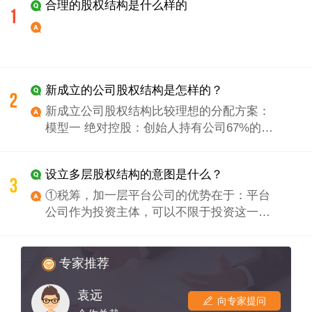
合理的股权结构是什么样的
新成立的公司股权结构是怎样的？
新成立公司股权结构比较理想的分配方案：
模型一 绝对控股：创始人持有公司67%的股
权，合伙人18%(指的是联合创始人)，员工期
权15%。 在公司章程没有特别约定的情况
设立多层股权结构的意图是什么？
下，就是绝对的老大，开具玩笑话可以为所
欲为了，因为公司法规定大多数公司的决策
①税筹，加一层平台公司的优势在于：平台
按照出资比例投票即少数服从多数，这里边
公司作为投资主体，可以不限于投资这一个
不包括公司章程有特别约定的，但是一些重
项目，单个项目公司的分红会在平台公司层
大的事情是需要超过三分之二表决权的，修
面形成一个资金池，然后继续投资到其他项
改公司章程、增加或减少注册资源，合并、
目上面，这样就形成一个内部循环，暂时递
专家推荐
分立及解散，67%刚好超过了三分二，所以
延缴纳高昂的个人所得税和企业所得税。平
持股67%是绝对的老大。 这种股权模式适合
袁远
台公司也可能设在某税收洼地或政策洼地，
向专家提问
合伙人拥有核心技术，自己创业思路，掏了