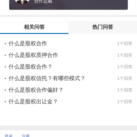
方便进行其他税务筹划。②防止核心利益群
合作总裁
大多钱，自己的团队自己的技术。 模型二 创
体的控制权稀释，将项目风险二次隔离。在
始人51%，合伙人32%，期权17%的股权，
此种结构基础上，即便未来有更多合作方加
就是公司大多数事都是可以拍板的，但唯独
入到项目中来分一杯羹，顶层利益群体能够
相关问答
热门问答
上面的修改公司章程、增加或减少注册资
非常方便的接住合伙企业+有限公司的结构，
源，合并、分立及解散，如果没有其他小股
维持自己对项目的实际控制。③便捷性，项
什么是股权合作
1个回答
东同意决策不了。所以这种模式可以将期权
目的归宿终究要变现，被并购是很好的事
池的股权由创始人代持，释放期权时只释放
情，但糟糕的股权结构会让项目显得不那么
什么是股权质押合作
1个回答
分红权而不释放表决权。 模型三 创始人34%
好卖。这里的平台公司就可以在未来出售
，合伙人51% 期权15%。这种情况下创始人
时，作为单一主体与收购方签约，提高了效
什么是股权合作？
1个回答
虽然不能拍板，但是有搅和权，只有重大事
率、降低了多方利益无法平衡的内斗风险。
什么是股权信托？有哪些模式？
1个回答
项的一票否决权，没有决定权。适合：对于
创始人来说这是一种无奈的选择，创始人比
什么是股权合作偏好？
1个回答
较缺钱，联合创始人或者合作人比较强势，
什么是股权出让金？
1个回答
所以创始人只能保留一票否决权。
登录
注册