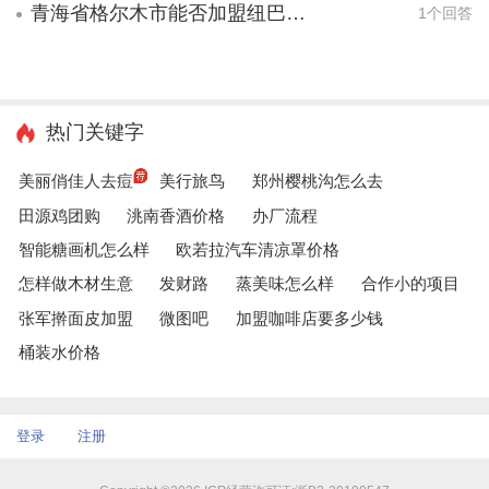
青海省格尔木市能否加盟纽巴伦鞋业
1个回答
热门关键字
美丽俏佳人去痘
美行旅鸟
郑州樱桃沟怎么去
田源鸡团购
洮南香酒价格
办厂流程
智能糖画机怎么样
欧若拉汽车清凉罩价格
怎样做木材生意
发财路
蒸美味怎么样
合作小的项目
张军擀面皮加盟
微图吧
加盟咖啡店要多少钱
桶装水价格
登录
注册