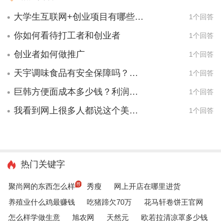
大学生互联网+创业项目有哪些项目？
1个回答
你如何看待打工者和创业者
1个回答
创业者如何做推广
1个回答
天宇调味食品有安全保障吗？我想做这个食品的代理商。
1个回答
巨韩方便面成本多少钱？利润有多少？开家你们的店，一天能赚多少钱？
1个回答
我看到网上很多人都说这个美食美客酸奶吧很好，我想问下真的很好吗？
1个回答
热门关键字
聚尚网的东西怎么样
秀瘦
网上开店在哪里进货
养殖业什么鸡最赚钱
吃猪蹄欠70万
花马轩卷饼王官网
怎么样学做生意
旭农网
天然元
欧若拉清凉罩多少钱