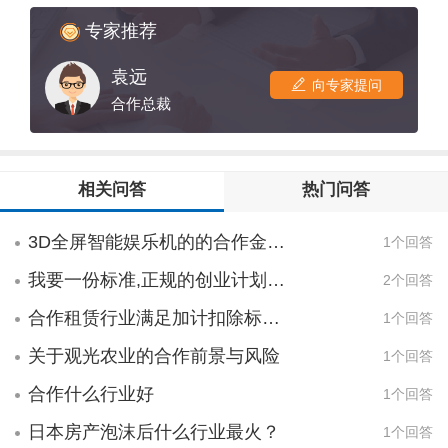
社会发展，更要满足农产品做为商品创造利
益的需要。农业合作更是要获得收益，要赚
专家推荐
钱，因此就得紧紧围绕市场，围绕着农产品
袁远
如何卖上好价钱，让市场和价格指导你要种
向专家提问
什么，什么时候种。这是下定合作之前必需
合作总裁
的清楚的调查，记住先找市场再合作。
相关问答
热门问答
3D全屏智能娱乐机的的合作金额。建议收费标准，适用场所，是否需要特种行业营业执照
1个回答
我要一份标准,正规的创业计划书,我只是要知道都要有什么计划,要标准的,行业不限
2个回答
合作租赁行业满足加计扣除标准吗
1个回答
关于观光农业的合作前景与风险
1个回答
合作什么行业好
1个回答
日本房产泡沫后什么行业最火？
1个回答