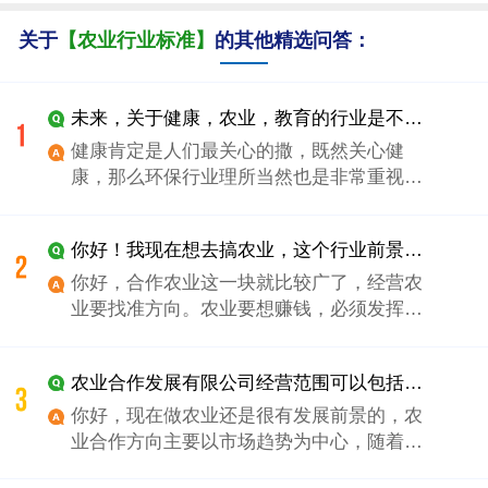
关于
【农业行业标准】
的其他精选问答：
未来，关于健康，农业，教育的行业是不是会更受人关注？再加一个环保。
健康肯定是人们最关心的撒，既然关心健
康，那么环保行业理所当然也是非常重视
的。农业和教育行业也是一样，都跟人们的
生活息息相关的。
你好！我现在想去搞农业，这个行业前景怎么样？能否给一些建议？
你好，合作农业这一块就比较广了，经营农
业要找准方向。农业要想赚钱，必须发挥区
位优势。根据自己当地的气候以及条件来选
择合适的农业项目，一般的农产品，要销往
农业合作发展有限公司经营范围可以包括哪些行业
消费水平高于产地的国家和地区，才能赚到
钱。传统农业之所以赚不了钱，是因为土地
你好，现在做农业还是很有发展前景的，农
和劳动是它的主要因素；而现代农业靠的是
业合作方向主要以市场趋势为中心，随着市
技术和资源。
场经济的发展，现在做农业合作不仅要满足