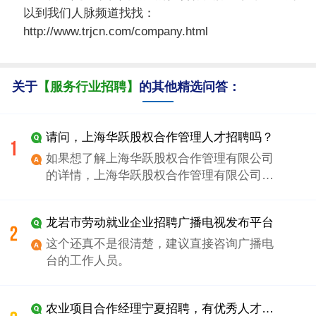
以到我们人脉频道找找：
http://www.trjcn.com/company.html
关于
【服务行业招聘】
的其他精选问答：
请问，上海华跃股权合作管理人才招聘吗？
如果想了解上海华跃股权合作管理有限公司
的详情，上海华跃股权合作管理有限公司是
一家新成立的专注于海内外资源市场，由海
内外资深投行、合作专业人士组建和运营，
龙岩市劳动就业企业招聘广播电视发布平台
并以市场化、商业化手段运作的合作管理公
司。华跃资源总部设立于上海市东方环球企
这个还真不是很清楚，建议直接咨询广播电
业中心，主要从事金融股权、商业连锁等等
台的工作人员。
相关领域的股权收购、定向增发、运营合作
管理业务。需要联系方式，可以在我么人脉
农业项目合作经理宁夏招聘，有优秀人才推荐吗？
频道找找：