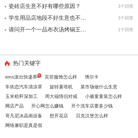
瓷砖店生意不好有哪些原因？
3个回答
学生用品店地段不好生意也不好怎么办？
3个回答
请问开一个一品布衣汤烤锅王这样的店需要多大的店面
1个回答
热门关键字
ems滚出快递界
宾菲服饰怎么样
博尔卡
车依恋汽车清凉罩
旋转薯塔机
菜市场做什么生意
玉米秸秆深加工
周大福情侣对戒
小顽童童装怎么样
网店产品
开心网怎么赚钱
开个洗车店要多少钱
哥凡尼冰晶画设备
想开花店
贝克汉堡怎么样
网络兼职是真是假