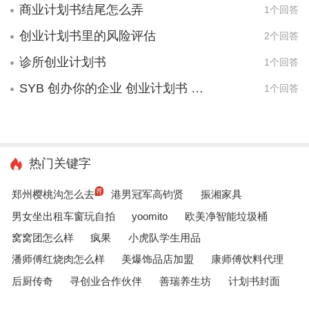
商业计划书结尾怎么弄
1个回答
创业计划书里的风险评估
2个回答
诊所创业计划书
1个回答
SYB 创办你的企业 创业计划书 如何写？
1个回答
热门关键字
郑州樱桃沟怎么去
港男冠军高钧贤
振湘家具
男女坐出租车窗玩自拍
yoomito
欧美净智能垃圾桶
窝窝团怎么样
疯果
小虎队学生用品
潘师傅红烧肉怎么样
美爆饰品店加盟
康师傅饮料代理
后厨传奇
寻创业合作伙伴
善瑞养生坊
计划书封面