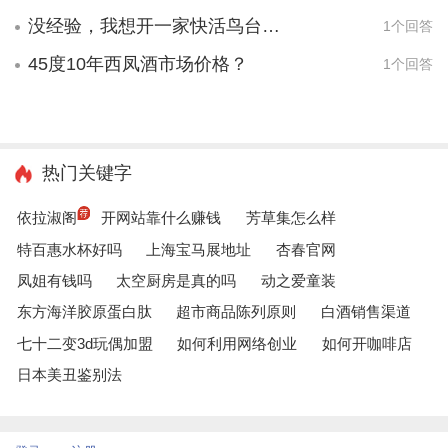
没经验，我想开一家快活鸟台湾香鸡排店，不知道该怎么办？
1个回答
45度10年西凤酒市场价格？
1个回答
热门关键字
依拉淑阁
开网站靠什么赚钱
芳草集怎么样
特百惠水杯好吗
上海宝马展地址
杏春官网
凤姐有钱吗
太空厨房是真的吗
动之爱童装
东方海洋胶原蛋白肽
超市商品陈列原则
白酒销售渠道
七十二变3d玩偶加盟
如何利用网络创业
如何开咖啡店
日本美丑鉴别法