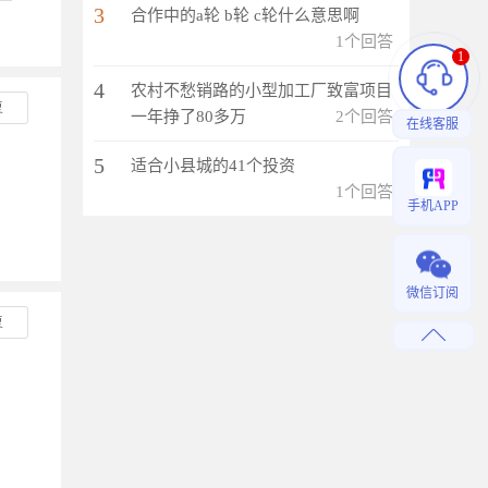
3
合作中的a轮 b轮 c轮什么意思啊
1个回答
1
4
农村不愁销路的小型加工厂致富项目
复
一年挣了80多万
2个回答
在线客服
5
适合小县城的41个投资
1个回答
手机APP
微信订阅
复