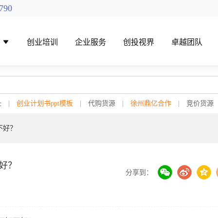
790
导
创业培训
企业服务
创投视界
卓越团队
址
|
创业计划书ppt模板
|
代购货源
|
徐州鼎亿合作
|
竞价货源
不好？
找创投机构
创投对接活动
好？
分享到：