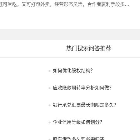
既可堂吃，又可打包外卖，经营形态灵活，合作者赢利手段多样!
高峰时段多，桌面翻台率高，店面小而收入高!满朝佰家粥铺合
费者，常常是顾客盈门、高朋满座。
热门搜索问答推荐
●
如何优化股权结构？
●
应收账款周转率分析如何做？
●
银行承兑汇票最长期限是多久？
●
企业信用等级如何划分？
●
股东借款多久要必需归还