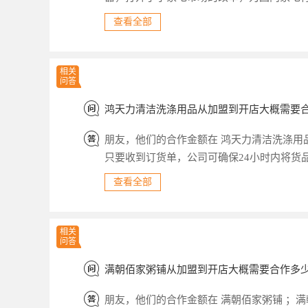
电行业迎来了新的致富商机，新的创业希望!
查看全部
的产业长期以来留给人们的都是“配角”的印
保、健康已成为消费者对小家电的最主要的要
理器提出了“环保小家电”的概念，乐美家智能
相关
问答
鸿天力清洁洗涤用品从加盟到开店大概需要
朋友，他们的合作金额在 鸿天力清洁洗涤用
只要收到订货单，公司可确保24小时内将货
保证物流畅通。 产品优势：鸿天力清洁洗涤
查看全部
康食品及调整内需等三条产品线，俨然塑造成
品所有产品和项目均采取全国统一订价销售
竞争。 鸿天力清洁洗涤用品不仅品质卓越，
相关
问答
满朝佰家粥铺从加盟到开店大概需要合作多
朋友，他们的合作金额在 满朝佰家粥铺 ；