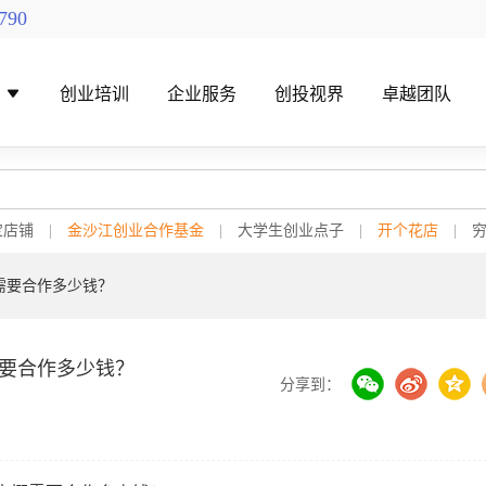
790
导
创业培训
企业服务
创投视界
卓越团队
宝店铺
|
金沙江创业合作基金
|
大学生创业点子
|
开个花店
|
需要合作多少钱？
找创投机构
创投对接活动
要合作多少钱？
分享到：