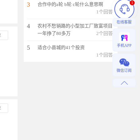
1
3
合作中的a轮 b轮 c轮什么意思啊
1个回答
在线客服
4
农村不愁销路的小型加工厂致富项目
一年挣了80多万
2个回答
复
手机APP
5
适合小县城的41个投资
1个回答
微信订阅
复