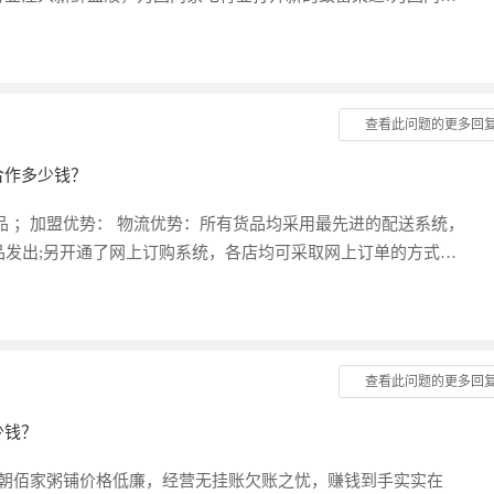
 与自成体系、泾渭分明的黑电、白电相比，小家电这个包罗万象
象。然而，随着生活水平的持续提高，追求生活的品位、时尚、环
求，面对高端消费群体的消费需求，2006年乐美家智能垃圾处
垃圾处理器并通过近多年的努力，赢得了市场，并在今年...
查看此问题的更多回
合作多少钱？
品 ；加盟优势： 物流优势：所有货品均采用最先进的配送系统，
品发出;另开通了网上订购系统，各店均可采取网上订单的方式，
用品多年来积极的发展，已由单一的个人护理品，进而扩展到健
多元的、健康的销售通路体系。 价格优势：鸿天力清洁洗涤用
，树立了品牌形象，建立了顾客的信赖，避免了同类店之间的恶性
产品丰富，还将为您提供热情周到的服务，为您带去无限商机...
查看此问题的更多回
少钱？
满朝佰家粥铺价格低廉，经营无挂账欠账之忧，赚钱到手实实在