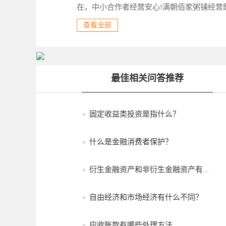
在，中小合作者经营安心!满朝佰家粥铺经营
满朝佰家粥铺食用时间短，食用次数多，营业
查看全部
作额低，回收快，价格与口味都贴近大众消
最佳相关问答推荐
●
固定收益类投资是指什么？
●
什么是金融消费者保护？
●
衍生金融资产和非衍生金融资产有什...
●
自由经济和市场经济有什么不同？
●
应收账款有哪些处理方法