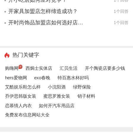
开小吃店如何应对竞争？
1个回答
开家具加盟店怎样缔造成功？
1个回答
开时尚饰品加盟店如何选好店址？
1个回答
热门关键字
购嗨网
西焗士实体店
汇贝生活
开个陶瓷店要多少钱
hers爱物网
exo春晚
特百惠水杯好吗
艾酷娱乐鞋怎么样
小沈阳酒
绿野保险
乔伊思韩版女装
蜜思罗雅女装
销子材料
恋慕情人内衣
如何开汽车用品店
免费发布信息网站大全