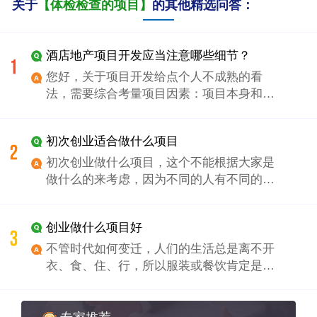
关于
【体检检查的项目】
的其他精选问答：
酒店地产项目开发应当注意哪些细节？
您好，关于项目开发给点个人不成熟的看
法，需要综合考量项目因素：项目本身和外
部的环境；战略定位——项目的亮点挖掘定
位产品——客户定位——营销定位——策略
初次创业适合做什么项目
定位；如果是合作需要考量自有资源和金融
杠杆化，尤其是酒店合作不太好运作。 1、
初次创业做什么项目，这个不能根据大家是
在县城，可以做相对中档点的酒店项目。
做什么的来考虑，因为不同的人有不同的想
2、配套做别墅和公寓，如果在比较受欢迎的
法，更多的他们会根据自己的爱好，自己的
地方，比如度假圣地这样的，可以做得高级
特长和当地需求来考虑，答案也是五花八
创业做什么项目好
点。
门。你想要创业更主要还是看看自己想做什
么，手头有多少资源，能付出多大的努力。
不管时代如何变迁，人们的生活总是离不开
创业合作的基础是要做一个很好的计划。计
衣、食、住、行，所以服装或餐饮肯定是不
划里要针对自己，针对市场做一个周密的分
知道创业做什么项目好的初创业者首选行
析。知道自己适合做什么。整理一下有哪些
业。 作为一个“吃货”，个人则更倾向于餐
可以利用的社会关系。估计一下资源如何运
饮，餐饮为每天的现金生意，基本上是不会