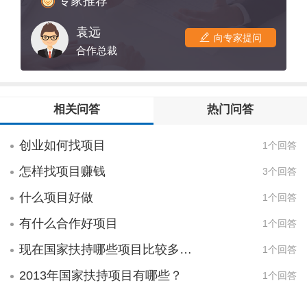
专家推荐
转。在了解一下市场的需求以及类似创业成
赔钱的，付出就会有回报，关键看你的努力
功或者失败。 只有你充分准备了。你才能最
袁远
程度。 其次，你也可以去做淘宝电商一类
向专家提问
快的速度赚到钱。如果要赚到更多的钱。那
的，这种项目是未来发展的趋势，劳动力的
合作总裁
就看你对利润的把握。市场是由市场规律和
解放和思想放开了，新的模式就会越来越被
国家调控平衡的。合作大，风险大，自然收
人接受。你早一点准备就早一份成功，可以
益也大。所以根据自己的情况选择一个合适
先去了解下市场。
相关问答
热门问答
的职业。是最为关键的。
创业如何找项目
1个回答
怎样找项目赚钱
3个回答
什么项目好做
1个回答
有什么合作好项目
1个回答
现在国家扶持哪些项目比较多呢？
1个回答
2013年国家扶持项目有哪些？
1个回答