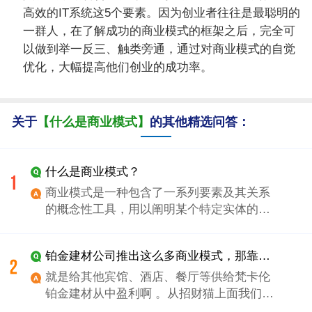
高效的IT系统这5个要素。因为创业者往往是最聪明的
一群人，在了解成功的商业模式的框架之后，完全可
以做到举一反三、触类旁通，通过对商业模式的自觉
优化，大幅提高他们创业的成功率。
关于
【什么是商业模式】
的其他精选问答：
什么是商业模式？
商业模式是一种包含了一系列要素及其关系
的概念性工具，用以阐明某个特定实体的商
业逻辑。 商业模式设计关乎企业成败，企业
应按发现和验证市场机会、系统思考、提炼
铂金建材公司推出这么多商业模式，那靠什么盈利？加盟商的材料都是就地取材？难道总公司只赚取前期费用？
产品概念、产品定义、财务分析和提供组织
保障六个步骤设计适合自己的商业模式。
就是给其他宾馆、酒店、餐厅等供给梵卡伦
铂金建材从中盈利啊 。从招财猫上面我们可
以看到梵卡伦铂金建材的加盟条件：★进驻