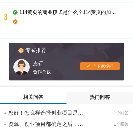
工装市场 高档宾馆、大型酒店、商务中
114黄页的商业模式是什么？114黄页的加盟费用是多少？
心、健身美体中心、美容美发中心、KTV中
心、咖啡厅、特色餐厅、棋牌室、休闲阁、
酒吧、茶庄、网吧、超市、商场等场所。★
与装饰公司合作 装饰公司是本地区各类
建筑空间装饰服务的直接提供者，与他们直
接长期合作，必将受到众多装饰用户喜爱，
专家推荐
销售量也会直线上升，盈利急剧增多！★与
楼盘开发商合作 本产品绿色环保、施工
袁远
向专家提问
简便、实用实惠的特点，很受欢迎。与当地
合作总裁
的这些楼盘委托开发商联手，推出“购房送装
饰“服务，扩大市场，互惠互利，财富赢不
尽！★与装修工客户合作 装修工其实是纽
相关问答
热门问答
带，连接着市场终端，占领着市场的大部分
份额。口口相传建立口碑,进而建立起对本产
您好！怎么样选择创业项目是属于商业模式？
1个回答
品的品牌忠诚度。★进驻批发零售领域,家庭
装修市场巨大 A.进驻建材城-各类建材城
资源、创业项目都确定之后，是不是要选择合适的商业模式进行经营？
1个回答
是建材最好的销售渠道之一。合作者可在在