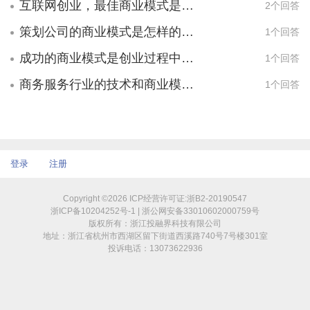
当地建材城开辟门店，或者与建材城商家合
互联网创业，最佳商业模式是什么？
2个回答
作，联手推出促销宣传，批发、零售均可，
策划公司的商业模式是怎样的？利润主要来自于哪里？
1个回答
每天销量不少；若与多个建材城建立长期合
作关系，则销售量更大。 B.与建材经销
成功的商业模式是创业过程中自然而然形成的吗？
1个回答
商合作-与当地的建材经销商联手合作，大肆
商务服务行业的技术和商业模式是什么啊
1个回答
宣传过硬的产品质量、新颖的产品包装、独
特的宣传方式，必会赢得众多家装消费者的
青睐，这样积少成多，慢慢扩大销售量，巨
额利润垂手可得。 C,在当地联系较有威
望的亲朋好友，试装样板店，以吸引邻里参
登录
注册
观，引发群体效应，订单源源不断！
Copyright ©2026 ICP经营许可证:浙B2-20190547
浙ICP备10204252号-1 | 浙公网安备33010602000759号
版权所有：浙江投融界科技有限公司
地址：浙江省杭州市西湖区留下街道西溪路740号7号楼301室
投诉电话：13073622936