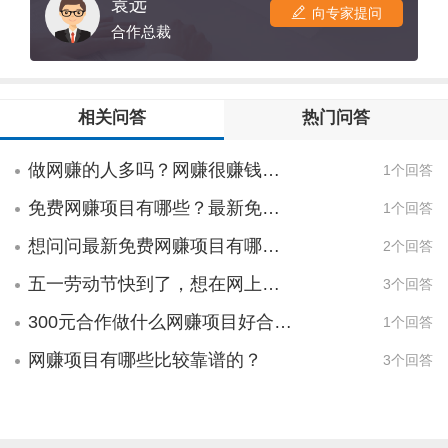
童装品牌，文化及其经营理念;二、熟悉当地
袁远
向专家提问
服装市场具有一定的品牌经营理念有比较丰
合作总裁
富的市场营销经验;三、具备一定经营专业知
识和经验;四、拥有可供使用的店铺或者商场
专柜资源;五、具有一定的经济实力，商业信
相关问答
热门问答
誉及商业素质;六、有长远的市场扩展计划与
执行力。
做网赚的人多吗？网赚很赚钱吗？2015年最新网赚项目有哪些？
1个回答
免费网赚项目有哪些？最新免费网赚项目哪个最好？
1个回答
想问问最新免费网赚项目有哪些？哪个免费网赚最好呢？
2个回答
五一劳动节快到了，想在网上赚钱，有什么最新的网赚项目吗？
3个回答
300元合作做什么网赚项目好合作公司干什么的
1个回答
网赚项目有哪些比较靠谱的？
3个回答