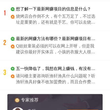
想了解一下最新网赚项目的信息是什么？
烧烤店合作倒不大，有个五万足了，不过选
址是重要的，还有就是手艺。你可以去烧烤
店工作，工作不是重要的，重要的是要学到
技术在一个地方工作两三个月就换一家，换
最新的网赚方法有哪些？最新网赚项目有哪些？
个三四家，估计你的技术已很牛了。
Q娃娃童装必须的可以在网上开呀，但是我
建议你最好开实体店，小孩的衣服大人很讲
究，穿在孩子身上的东西来不得半点马虎，
如果不能现场摸到衣服的质量，家长是不放
五一快降临了，我想在网上赚钱，有没有最新网赚项目？
心的。其实开实体店也不用太大的投入，主
要就是铺货的资源，我估计前期应该在3万左
请问楼主要咨询听渔轩渔具什么问题呢？听
右能搞定，不需要太大的投入，然后你还可
渔轩渔具好像不收加盟费的，而且合作费还
以与Q娃娃童装公司谈一下是否可以回收衣
不高的，加盟听渔轩渔具后期还有培训技巧
服，及时的更新产品，满足客户的消费需
的，
求。另外你可以看一下Q娃娃童装的加盟条
专家推荐
件：Q娃娃童装加盟条件 ：一、认同Q娃娃