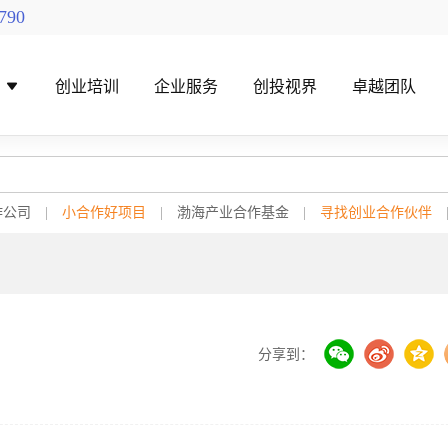
790
导
创业培训
企业服务
创投视界
卓越团队
作公司
|
小合作好项目
|
渤海产业合作基金
|
寻找创业合作伙伴
找创投机构
创投对接活动
分享到：