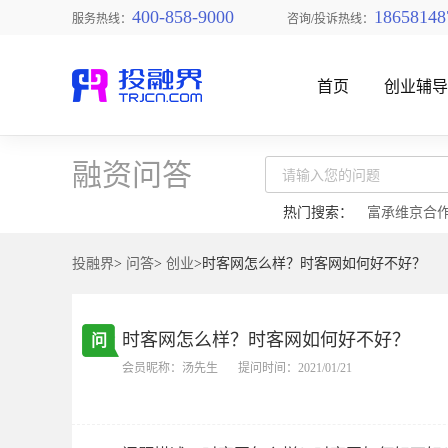
400-858-9000
18658148
服务热线：
咨询/投诉热线：
首页
创业辅
融资问答
热门搜索：
富承维京合
投融界
>
问答
>
创业
>时客网怎么样？时客网如何好不好？
找创业项目
时客网怎么样？时客网如何好不好？
问
会员昵称：汤先生
提问时间：2021/01/21