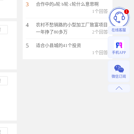
3
合作中的a轮 b轮 c轮什么意思啊
1个回答
1
4
农村不愁销路的小型加工厂致富项目
复
在线客服
一年挣了80多万
2个回答
5
适合小县城的41个投资
1个回答
手机APP
微信订阅
复
复