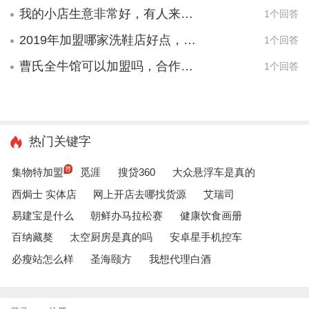
我的小店生意非常好，有人来找我要做加盟，应该怎么办？
1个回答
2019年加盟哪家洗鞋店好点，哪家合作小？
1个回答
曹氏全牛馆可以加盟吗，合作多少钱？
1个回答
热门关键字
集物特加盟
觅涯
搜贷360
大众悬浮车是真的
西焗士 实体店
网上开店去哪找货源
艾瑞司
易建宝是什么
朝鲜办马拉松赛
健康饮食画册
百纳藏獒
太空厨房是真的吗
安卓星手机控车
必瘦站怎么样
圣海颐方
我想代理白酒