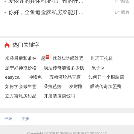
爱依莲的具体地址在广州的什么地方？ 我想去考察下。
1个回答
你好，全鱼道金牌私房菜能开店就红吗？可靠性多高？
1个回答
热门关键字
米朵最后和谁在一起
速驾f1动感驾吧
趾环王拖鞋
派宁好神拖价格
膜法传奇加盟多少钱
果子tv
easycall
冲锋兔
五粮液珍品玉露
如何开一个服装店
如何学会做生意
朵拉芭娜
发财路
膜法传奇加盟费
立方蜜私房甜品
开服装店赚钱吗
登录
注册
Copyright ©2026 ICP经营许可证:浙B2-20190547