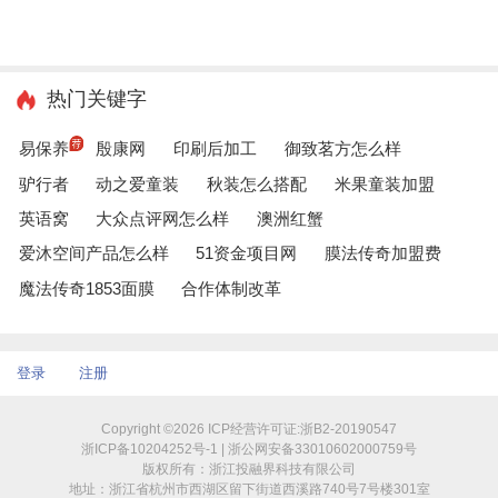
热门关键字
易保养
殷康网
印刷后加工
御致茗方怎么样
驴行者
动之爱童装
秋装怎么搭配
米果童装加盟
英语窝
大众点评网怎么样
澳洲红蟹
爱沐空间产品怎么样
51资金项目网
膜法传奇加盟费
魔法传奇1853面膜
合作体制改革
登录
注册
Copyright ©2026 ICP经营许可证:浙B2-20190547
浙ICP备10204252号-1 | 浙公网安备33010602000759号
版权所有：浙江投融界科技有限公司
地址：浙江省杭州市西湖区留下街道西溪路740号7号楼301室