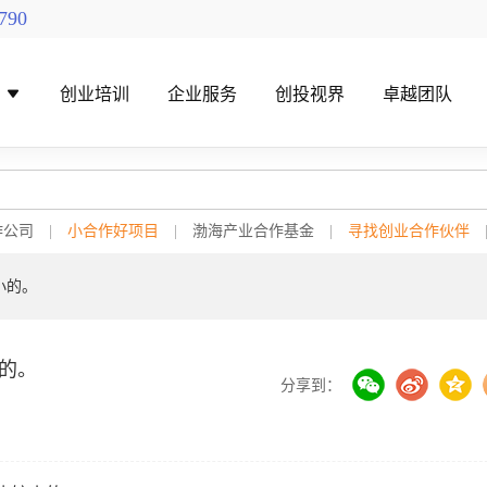
790
导
创业培训
企业服务
创投视界
卓越团队
作公司
|
小合作好项目
|
渤海产业合作基金
|
寻找创业合作伙伴
小的。
找创投机构
创投对接活动
的。
分享到：