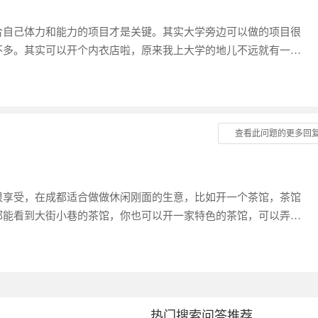
合自己体力和能力的项目才是关键。其实大学旁边可以做的项目很
不多。其实可以开个内衣店啦，原来我上大学的地儿不远就有一家
了，因为店主态度超好，又非常懂内衣，不满意还可以退换货。其
何穿着合适的内衣。尤其是大学新生，更是如此。高中时基本上和
以懂的不多的。如果你对此十分在行，并且对穿衣方面有独到的见
的身形发育的更好，她们一定会爱上你和你的店的。要记住货品要
查看此问题的更多回
。
很享受，在成都适合做做休闲刚面的生意，比如开一个茶馆，茶馆
都能看到大街小巷的茶馆，你也可以开一家特色的茶馆，可以弄一
脱颖而出。
热门搜索问答推荐