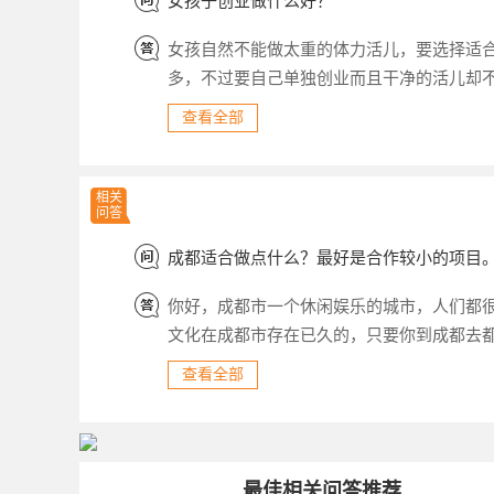
女孩子创业做什么好？
女孩自然不能做太重的体力活儿，要选择适
多，不过要自己单独创业而且干净的活儿却
内衣店。质量很好，价格也公道。买的可多
查看全部
实女大学生们多半都不太懂内衣，不知道如
母亲一起去，或是母亲代买，学习太忙，所
地，能让大学生们穿出自己的品味，让自己
相关
问答
全，要新颖，她们一定会非...
成都适合做点什么？最好是合作较小的项目
你好，成都市一个休闲娱乐的城市，人们都
文化在成都市存在已久的，只要你到成都去
些品茶会，反正要够新颖才有特色，你才能
查看全部
最佳相关问答推荐