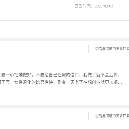
回答时间：2021/02/03
查看此问题的更多回
就要一心把她做好，不要给自己任何的借口，我做了就不会后悔，
都干写，女性退化的比男性快，到有一天老了在想创业就更加艰难
没有物质的基础怎么轻松啊！
查看此问题的更多回