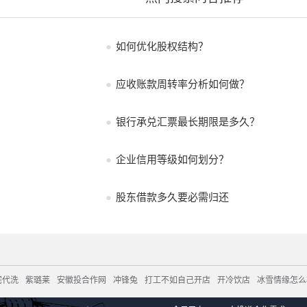
●
如何优化股权结构？
●
应收账款周转率分析如何做？
●
银行承兑汇票最长期限是多久？
●
企业信用等级如何划分？
●
股东借款多久要必需归还
宅代洗
紫璐莱
安徽投合作网
冲锋兔
打工不如自己开店
开冷饮店
冰雪情缘怎么
怎么样
如何开贸易公司
创业计划书怎么写
5g个人创业
创业资源
在市场卖什么好