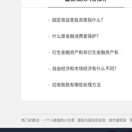
●
固定收益类投资是指什么？
●
什么是金融消费者保护？
●
衍生金融资产和非衍生金融资产有什...
●
自由经济和市场经济有什么不同？
●
应收账款有哪些处理方法
热门关键词：
一个人能做的小生意
股权与股份的区别
找代理项目
巴盾轮胎
相宜本草套装
肌御坊
游泳馆合作
廖排骨