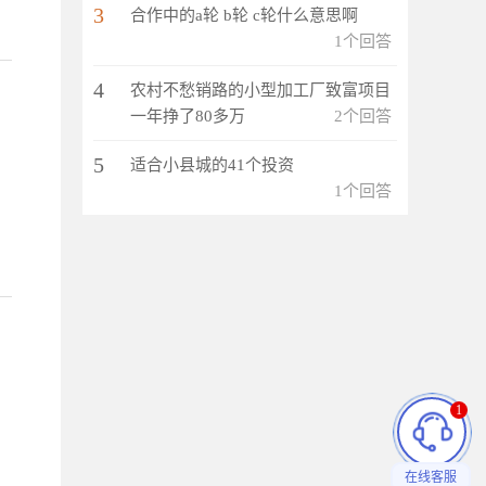
3
合作中的a轮 b轮 c轮什么意思啊
1个回答
4
农村不愁销路的小型加工厂致富项目
一年挣了80多万
2个回答
5
适合小县城的41个投资
1个回答
1
，
在线客服