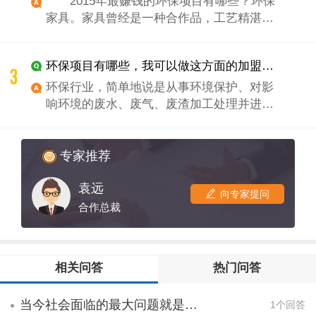
2015年最赚钱的环保项目有哪些？环保
家具。家具曾经是一种合作品，工艺精湛的
家具可以一代代传承下去。但今天，家具往
往只是一种可随意抛弃的普通日用品，用上
环保项目有哪些，我可以做这方面的加盟吗？
几年之后就被丢到垃圾堆里。环保设计师利
用可持续发展的再生材料来制作家具——那
环保行业，简单地说是从事环境保护、对影
些曾经被当作垃圾丢弃的材料。位于美国弗
响环境的废水、废气、废渣加工处理并进行
吉尼亚州的PeterDanko设计工作室就选择再
利用的行业。包括环境保护机械设备制造
生填充物和厚弯曲木材做原料——所用木料
业、环境保护仪器仪表制造业、环境检测行
只有实木家具的15%.如果你有艺术天赋，环
业、环境卫生业、污水处理及污水处理设备
专家推荐
保家具设计的发展潜力就很大。到处都是可
制造业、节能锅炉、除尘设备、垃圾焚烧利
用素材：回收的玻璃可以变成时髦的桌面，
袁远
用、可再生能源发电、水处理试剂、市政卫
向专家提问
旧塑料可以变成新椅子。
生设备、环卫、环境保护局、环境保护协会
合作总裁
等企事业单位。
2015年最赚钱的环保项目有哪些？环保
家具。家具曾经是一种合作品，工艺精湛的
相关问答
热门问答
家具可以一代代传承下去。但今天，家具往
往只是一种可随意抛弃的普日用品，用上几
当今社会面临的最大问题就是环境污染，保护环境，刻不容缓，保护环境从我做起，环保项目有哪些？
1个回答
年之后就被丢到垃圾堆里。环保设计师利用