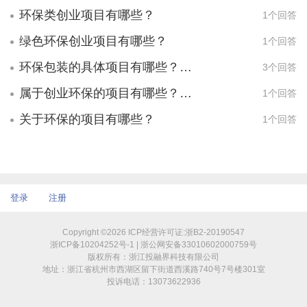
可持续发展的再生材料来制作家具——那些
环保类创业项目有哪些？
1个回答
曾经被当作垃圾丢弃的材料。位于美国弗吉
尼亚州的PeterDanko设计工作室就选择再生
绿色环保创业项目有哪些？
1个回答
填充物和厚弯曲木材做原料——所用木料只
环保包装的具体项目有哪些？能赚钱吗？
3个回答
有实木家具的15%.如果你有艺术天赋，环保
家具设计的发展潜力就很大。到处都是可用
属于创业环保的项目有哪些？环保创业做什么最好？
1个回答
素材：回收的玻璃可以变成时髦的桌面，旧
关于环保的项目有哪些？
1个回答
塑料可以变成新椅子。希望我的回答对你有
所帮助，祝你成功！
登录
注册
Copyright ©2026 ICP经营许可证:浙B2-20190547
浙ICP备10204252号-1 | 浙公网安备33010602000759号
版权所有：浙江投融界科技有限公司
地址：浙江省杭州市西湖区留下街道西溪路740号7号楼301室
投诉电话：13073622936