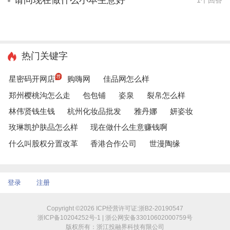
请问现在做什么小本生意好
1个回答
热门关键字
星密码开网店
购嗨网
佳品网怎么样
郑州樱桃沟怎么走
包包铺
姿泉
裂帛怎么样
林伟贤钱生钱
杭州化妆品批发
雅丹娜
妍姿妆
玫琳凯护肤品怎么样
现在做什么生意赚钱啊
什么叫股权分置改革
香港合作公司
世漫陶缘
登录
注册
Copyright ©2026 ICP经营许可证:浙B2-20190547
浙ICP备10204252号-1 | 浙公网安备33010602000759号
版权所有：浙江投融界科技有限公司