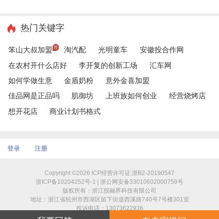
热门关键字
笨山大叔加盟
淘汽配
光明童车
安徽投合作网
在农村开什么店好
李开复的创新工场
汇车网
如何学做生意
金盾奶粉
意外金喜加盟
佳品网是正品吗
肌御坊
上班族如何创业
经营烧烤店
想开花店
商业计划书格式
登录
注册
Copyright ©2026 ICP经营许可证:浙B2-20190547
浙ICP备10204252号-1 | 浙公网安备33010602000759号
版权所有：浙江投融界科技有限公司
地址：浙江省杭州市西湖区留下街道西溪路740号7号楼301室
投诉电话：13073622936