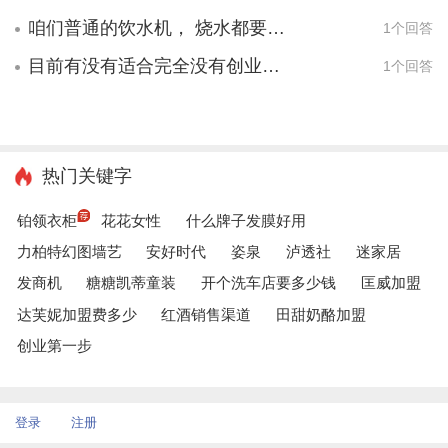
咱们普通的饮水机， 烧水都要十几分钟才能烧开。咱们这个龙威信饮水机一秒就热 是不是特别费电呢？
1个回答
目前有没有适合完全没有创业经验的人的项目？
1个回答
热门关键字
铂领衣柜
花花女性
什么牌子发膜好用
力柏特幻图墙艺
安好时代
姿泉
泸透社
迷家居
发商机
糖糖凯蒂童装
开个洗车店要多少钱
匡威加盟
达芙妮加盟费多少
红酒销售渠道
田甜奶酪加盟
创业第一步
登录
注册