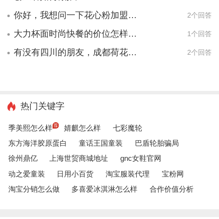
你好，我想问一下花心粉加盟渝北区有店吗？
2个回答
大力杯面时尚快餐的价位怎样？贵吗？
1个回答
有没有四川的朋友，成都荷花池批发市场在哪里呀？
2个回答
热门关键字
季美熙怎么样
婧麒怎么样
七彩魔轮
东方海洋胶原蛋白
童话王国童装
巴盾轮胎骗局
徐州鼎亿
上海世贸商城地址
gnc女鞋官网
动之爱童装
日用小百货
淘宝服装代理
宝粉网
淘宝分销怎么做
多喜爱冰淇淋怎么样
合作价值分析