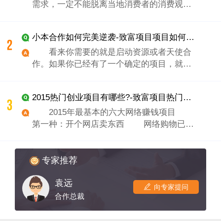
需求，一定不能脱离当地消费者的消费观念
和需求。除此之外，在选择创业项目的时候
一定要结合自身所掌握的知识，结合自身的
小本合作如何完美逆袭-致富项目项目如何拉合作
水平和能力，这样的项目才是有自身优势的
项目。 千万不要人云我云，自己要有敏
看来你需要的就是启动资源或者天使合
锐的眼光洞察商机，等到别人告诉你做什么
作。如果你已经有了一个确定的项目，就要
的时候，已经属于不赚钱的红海项目了；只
考虑这样几个问题，这些问题不论是写成计
有懂得抓住空档，才能进入蓝海，这样的项
划书发邮件给合作人，还是跟合作人面谈，
2015热门创业项目有哪些?-致富项目热门项目有哪些
目才有发展意义的。 创业要有足够的资
你都要考虑清楚： 1、你要做什么？你
源 很多人在初次创业的时候，都是资源十分
要用简短的话语告诉别人你要做的是什么
2015年最基本的六大网络赚钱项目
欠缺的。资源不足，使企业创业成功的概率
事。例如是提供一种产品还是一种服务。
第一种：开个网店卖东西 网络购物已经
降低，但要有完全充分的资源也是不可能
2、你为什么要做？就是说给别人一个理
成为当今主流购物方式，于是很多人就抓住
的。在资源具备上，一般来说，要符合两种
由，告诉他们存在某种需求，或者是可以解
了网络销售的高效途径。据消息灵通人士透
条件：一是要有进入一个行业的起码的资
决某个问题，或者是当地没有，买不到，还
露，现在很多个体老板、政府职员、公司白
专家推荐
源，另一方面是具备差异性资源。如果任何
是不方便等等，说出你要做这个的理由。
领、在校大学生等等，他们都利用自己的业
条件均不具备，创业成功的可能性很小。
3、你怎么做？你是既有实体店又有网
袁远
余时间在网上做生意，而且收获颇丰。淘
向专家提问
创业资源条件主要包括几个方面：
店？还是单一的网上交易？你线上和线下是
宝、拍拍等大型的交易平台是大家开店的首
合作总裁
业务资源：赚钱的模式是什么； 客户资
怎样贯通的？ 4、你的客户是谁？就是
选，您可以卖衣物、首饰、玩具、书等等，
源：谁来购买； 技术资源：凭什么赢取
说你要卖给谁，谁会掏钱来买单？你的目标
但前提你得准备好货源。没有货源的朋友，