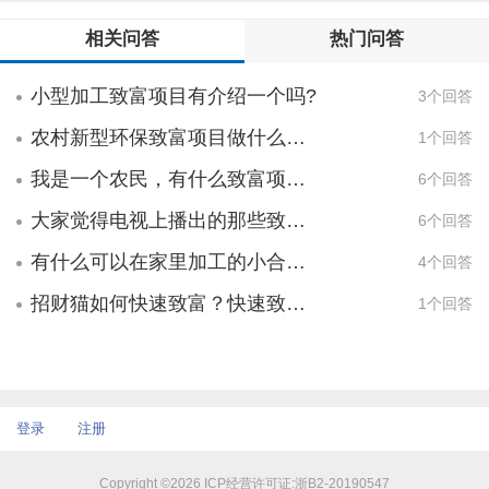
客户的信赖？ 经营管理资源：经营能力
客户为什么要买你的产品或服务？ 怎么
如果真想网上开店，也可以帮别人出售货物
相关问答
热门问答
如何； 财务资源：是否有足够的启动资
让他们知道你在提供这样的产品和服务？
从中获得利润，这也是一种不错的选择。
源； 行业经验资源：对该行业资讯与常
5、你怎么挣钱？你的成本是多少？售价
第二种：上网做威客赚钱 上网做威
小型加工致富项目有介绍一个吗?
识的积累； 行业准入条件：某些行业受
3个回答
多少？人工房租水电的经营费用是多少？净
客有两种赚钱方式，一种是承接任务赚钱，
到一些政策保护与限制，需要进入资格条
利润估计是多少？预计多长时间可以挣钱？
一种是做营销伙伴赚钱。承接任务赚钱需要
农村新型环保致富项目做什么好？
1个回答
件； 人力资源条件：是否有合适的专业
6、你需要多少钱？你需要的钱要怎么
靠真本事。您需要拥有设计、程序、策划等
人才。 以上资源创业者也不需要100%
花？这几万块启动资源花完以后，就可以挣
方面的专长。笔者半年前开始在一个叫任务
我是一个农民，有什么致富项目可以加盟的 ？
6个回答
的具备，但至少应具备其中一些重要条件，
钱了吗？如果那时还不挣钱，你要怎么办？
中国的网站承接策划和编程类任务，赚了将
大家觉得电视上播出的那些致富项目可靠不？
6个回答
其他条件可以通过市场化方式来获取。创业
继续找合作还是吸纳新股东？ 7、预计
近1万多元钱，其中威客任务中了8个标，招
者如有足够的财务资源，其他资源欠缺也可
多久可以收回合作？如果启动资源就需要几
标任务中了3个标，快速任务被雇主邀请了2
有什么可以在家里加工的小合作的致富项目？
4个回答
以弥补；如果有足够的客户资源，其他资源
万块的话，你是用来进货周转还是制作网
次，合起来差不多9000多元钱，相当于我3个
招财猫如何快速致富？快速致富项目有哪些？麻烦推荐一下
1个回答
的欠缺也容易改变。 创业具备的条件
站？如果是开发一个APP或者平台，你怎么
多月的工资。 第三种：建自己的个人网
足够的资源？行业经验？客户资源？技术创
宣传你的产品或服务？ 8、你希望这钱
站 建一个属于自己的个人网站，对很多
新？商业运作能力？与即将面对的竞争对手
是慢慢还，还是入股？如果你是申请创业前
人来说不仅可以过把做站长的瘾，还可以在
相比是否有明显的优势？
贷款（人社局），就需要在一年内还清；如
网站有一定流量后靠投放广告等赚钱，这是
果你是申请YBC基金就是三年内还清，等
很多人业余赢得收入的工作机会。做个人网
登录
注册
等。不同的基金来源，有不同的还款期限和
站确实很赚钱，自从曾经最牛的个人网站
还款方式，你要选择最适合你们团队的（现
hao123被百度高价购买后，很多人也在做着
Copyright ©2026 ICP经营许可证:浙B2-20190547