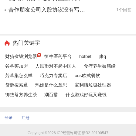
合作朋友公司入股协议没有写明合作时间和分红时间，现在看不到钱想退出怎么办
1个回答
热门关键字
财猫省钱浏览器
恒牛医药平台
hotbet
康q
谷谷窖加盟
人民币对不起中国人
食疗养生御膳缘
芳草集怎么样
巧克力专卖店
ous欧式餐饮
货源搜索通
玛娃是什么意思
宝利洁垃圾处理器
御致茗方养生茶
潮百搭
什么游戏好玩又赚钱
登录
注册
Copyright ©2026 ICP经营许可证:浙B2-20190547