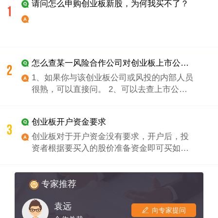
请问怎么申购创业板新股，为何我买不了？
怎么查某一风险合作公司对创业板上市公司的合作规模？
1、如果你与该创业板公司或风投的内部人员
很熟，可以直接问。 2、可以去查上市公
告，里面会有股东详细情况，你可以看出该
风投所占股权比例。 3、还有可能该风投的
创业板开户资金要求
合作会被清科等第三方咨询服务商收录，去
查一下也能得到。
创业板对于开户资金没有要求，开户后，投
资者根据要买入的股价准备资金即可买如创
业板，100股是买最小的资金门槛。假设，某
创业板股价为2元，那么，投资者有200元即
可投资该只，但是开户时没有资金限额。 创
专家推荐
业板开户的门槛比较低，要求开户者有两年
袁远
及以上的交易经验，且风险承受能力较高即
向专家提问