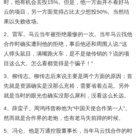
时，他有机会去投15%。但是，他一方面并不看好马
云的项目，另一方面觉得占比太少想投50%。当然结
果以失败收场。
2、雷军。马云当年被拒绝最惨的一次。当年马云找他
合作时确实遭到他的拒绝，事后他还和周围人说:“这
人獐头鼠目，满嘴跑火车，是不是做传销的？说的项
目这么大。怎么看都觉得是个骗子！”
3、柳传志。柳传志后来说主要是两个方面的原因：首
先就是资源确实是没那么充裕，需要省着点花。另外
就是当时的眼光也确实没那么犀利，没看这么长远。
4、薛蛮子。周鸿祎曾称他为“中国天使合作第一人”。
然而就是合作界的老炮，也有老马失前蹄的时候。
5、冯仑。他是万通控股董事长，当年马云找合作的时