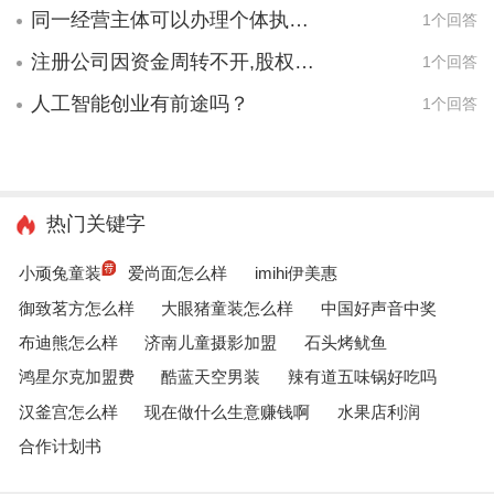
同一经营主体可以办理个体执照又办理公司执照吗
1个回答
注册公司因资金周转不开,股权会发生变化吗?
1个回答
人工智能创业有前途吗？
1个回答
热门关键字
小顽兔童装
爱尚面怎么样
imihi伊美惠
御致茗方怎么样
大眼猪童装怎么样
中国好声音中奖
布迪熊怎么样
济南儿童摄影加盟
石头烤鱿鱼
鸿星尔克加盟费
酷蓝天空男装
辣有道五味锅好吃吗
汉釜宫怎么样
现在做什么生意赚钱啊
水果店利润
合作计划书