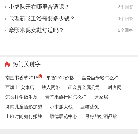
小虎队开在哪里合适呢？
3个回答
代理新飞卫浴需要多少钱？
1个回答
摩熙米昵女鞋舒适吗？
2个回答
热门关键字
南国书香节2015
郎酒1912价格
嘉爱臣米粉怎么样
西焗士 实体店
铁人网络
证金贵金属公司
时客网
怎么样学做生意
青芒果旅行网怎么样
迷家居
济南儿童摄影加盟
小本赚大钱
蓝猫蓝兔
上班时间如何赚钱
顺德展览中心
最好的红酒品牌