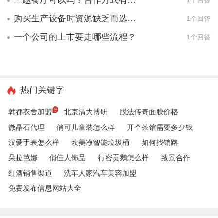
主题餐厅可以吗？合作方式有几种
1个回答
购买生产设备时资源缺乏而选择合作该怎么出具凭证
1个回答
一个公司的上市要走哪些流程？
1个回答
热门关键字
韩都衣舍加盟
北京清大博研
膜法传奇面膜价格
微晶石代理
俏可儿童装怎么样
开个茶馆需要多少钱
汉爱手表怎么样
欧美净智能垃圾桶
如何找销路
朵拉芭娜
俏佳人饰品
行密贡鹅怎么样
致景合作
红酒销售渠道
洗车人家汽车美容加盟
免费发布信息网站大全