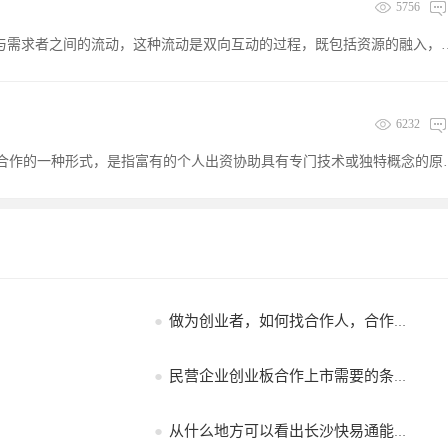
5756
合作简言之就是融通资源，指资源在供给者与需求者之间的流动，这种流动是双向互动的过程，既包括资源的融入，也包括资源的融出。另
6232
天使合作（Angel Investment），是权益资源合作的一种形式，是指富有的个人出资协助具有专门技术或独特概念的原创项目或小型初创企业，进行一次性的前期合作。它是风险合作的一种形
●
做为创业者，如何找合作人，合作我的项目？
●
民营企业创业板合作上市需要的条件和流程 - 创业板怎么合作
●
从什么地方可以看出长沙快易通能为创业者朋友们带来商机？