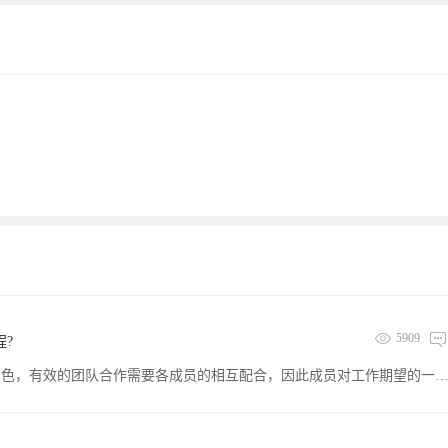
5909
?
创业者组建团队需要1.确立团队目标2:明确角色，有效的团队合作需要各成员的相互配合，因此成员对工作期望的一致是很重要的，成员的角色必须明确，决策要明快，使每个人都清楚团队对自己的期望。3:建立标准，鼓励团队发展共同的工作标准，比如所有会议都需要全员参加，重视承诺，允许不一致的意见，保守秘密等等5:描绘计划，制定发展目标与行动计划，包括任务分派与完成的预期等等。6:鼓励提出问题：意见不一是平常的事情，鼓励团队成员对现状提出质疑。：7:维持均衡：有效的团队能在不同风格的成员之间实现良好的均衡。8:分享光荣：成员贡献的多寡与