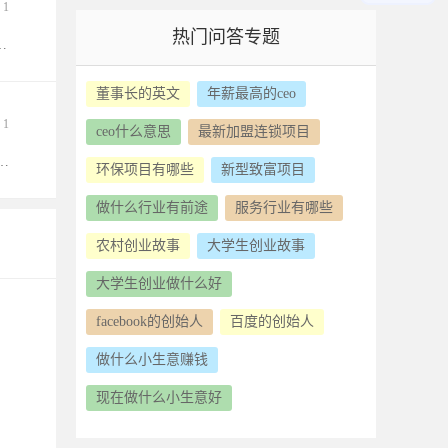
1
热门问答专题
一方面，受诸多因素的影响，学校管理者在运作权力方面，往往有失当之处，其表现是多方面的，其中权力失信是最为典型、影响最为深远。
董事长的英文
年薪最高的ceo
1
ceo什么意思
最新加盟连锁项目
式，在根据天使合作人的合作数量以及对被合作企业可能提供的综合资源进行合作。 天使合作（Angel Capital）是自由合作者或非正式风险合作机构，对原创项目构思或小型初创企业进行的一次性的前期合作。天使合作虽是风险合作的一种，但两者有着较大差别。天使合作是一种非组织化的创业合作形式，其资源来源大多是民间资源，而非专业的风险合作商。
环保项目有哪些
新型致富项目
做什么行业有前途
服务行业有哪些
农村创业故事
大学生创业故事
大学生创业做什么好
facebook的创始人
百度的创始人
做什么小生意赚钱
现在做什么小生意好