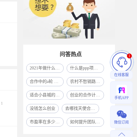
问答热点
1
2021年做什么生意比较赚钱呢?
什么是ppp项目模式
在线客服
合作中的a轮 b轮 c轮什么意思啊
农村不愁销路的小型加工厂致富项目一年挣了80多万
适合小县城的41个投资
创业的合作计划怎么写？
手机APP
1
没钱怎么创业
去哪找天使合作人？
团队成员的表现如何，将喜悦与团队成员分享。
市盈率在多少合适
如何提升团队凝聚力？
微信订阅