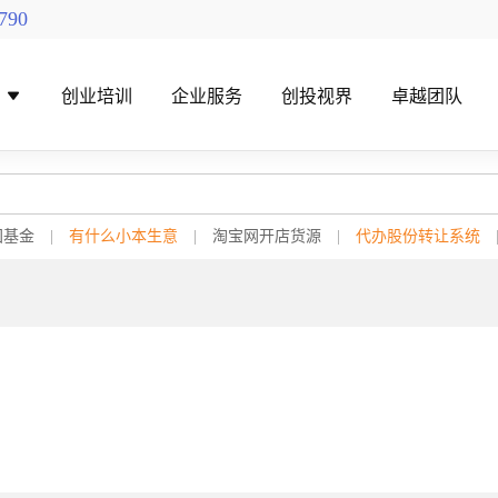
790
导
创业培训
企业服务
创投视界
卓越团队
国基金
|
有什么小本生意
|
淘宝网开店货源
|
代办股份转让系统
找创投机构
创投对接活动