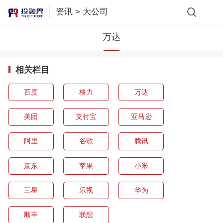
资讯
>
大公司
万达
相关栏目
百度
格力
万达
美团
支付宝
亚马逊
阿里
谷歌
腾讯
京东
苹果
小米
三星
乐视
华为
顺丰
联想