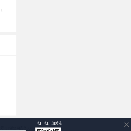
1
×
扫一扫，加关注
2号-1
| 浙公网安备33010602000759号