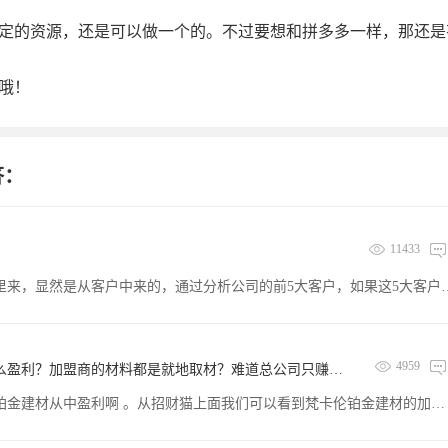
定的资源，还是可以做一个的。不过要想和拼多多一样，那还是
哦！
答：
11433
谈到收入之后，我们需要知道这个收入从哪里来，显然是从客户中来的，通过分析公司的前5大客户，如果这5大客户的销售额占了公司销售额的绝大部分，这我们就要小心了，这个客户的集中度比较高，有待于结合其他数据进行观察；如果我们通过分析发现公司的客户属于小众，通过分析客户，我们可以分析公司的总客户数量，有效客户数量以及可服务客户数量，这些数字可
4959
铂金建材公司推出这么多商业模式，那靠什么盈利？加盟商的材料都是就地取材？难道总公司只赚取前期费用？
就是给其他宾馆、酒店、餐厅等供给梵卡伦铂金建材从中盈利啊 。从招财猫上面我们可以看到梵卡伦铂金建材的加盟条件：★进驻工装市场 高档宾馆、大型酒店、商务中心、健身美体中心、美容美发中心、KTV中心、咖啡厅、特色餐厅、棋牌室、休闲阁、酒吧、茶庄、网吧、超市、商场等场所。★与装饰公司合作 装饰公司是本地区各类建筑空间装饰服务的直接提供者，与他们直接长期合作，必将受到众多装饰用户喜爱，销售量也会直线上升，盈利急剧增多！★与楼盘开发商合作 本产品绿色环保、施工简便、实用实惠的特点，很受欢迎。与当地的这些楼盘委托开发商联手，推出“购房送装饰“服务，扩大市场，互惠互利，财富赢不尽！★与装修工客户合作 装修工其实是纽带，连接着市场终端，占领着市场的大部分份额。口口相传建立口碑,进而建立起对本产品的品牌忠诚度。★进驻批发零售领域,家庭装修市场巨大 A.进驻建材城-各类建材城是建材最好的销售渠道之一。合作者可在在当地建材城开辟门店，或者与建材城商家合作，联手推出促销宣传，批发、零售均可，每天销量不少；若与多个建材城建立长期合作关系，则销售量更大。 B.与建材经销商合作-与当地的建材经销商联手合作，大肆宣传过硬的产品质量、新颖的产品包装、独特的宣传方式，必会赢得众多家装消费者的青睐，这样积少成多，慢慢扩大销售量，巨额利润垂手可得。 C,在当地联系较有威望的亲朋好友，试装样板店，以吸引邻里参观，引发群体效应，订单源源不断！