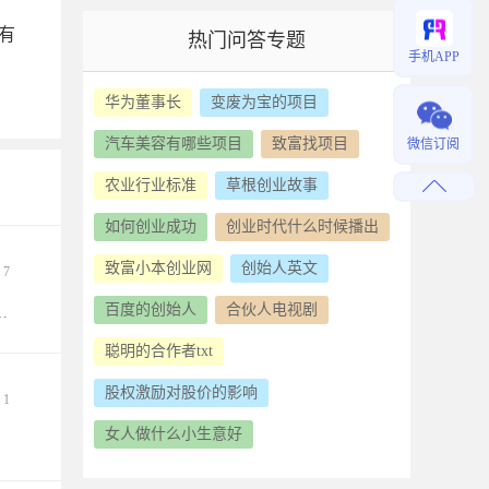
有
热门问答专题
手机APP
华为董事长
变废为宝的项目
汽车美容有哪些项目
致富找项目
微信订阅
农业行业标准
草根创业故事
如何创业成功
创业时代什么时候播出
致富小本创业网
创始人英文
7
百度的创始人
合伙人电视剧
以帮助我们分析公司未来发展的前景及空间，也可以帮助我们确定其是否具有合作价值。合作人是逐利的，每一个合作人都期望投到独角兽，做梦都想合作到像阿里巴巴这样伟大的企业，因此合作人看企业一定是期望这个企业未来有巨大的发展空间，有爆发性增长的机会。如果我们通过客户分析，发现其未来市场不是一片蓝海，而只是一个小池塘，那显然是不具备合作价值的。
聪明的合作者txt
股权激励对股价的影响
1
女人做什么小生意好