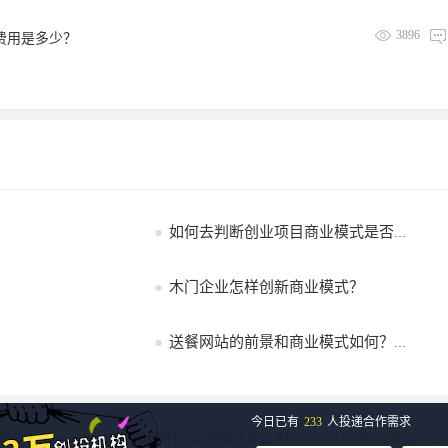
3896
盟费用是多少？
●
如何去判断创业项目商业模式是否具可行性？
●
木门企业怎样创新商业模式？
●
送餐网站的前景和商业模式如何？目前我在读书，想自己创业。
今日已有
233
人投递合作需求
限公司（www.trjcn.com） 版权所有 | ICP经营许可证:浙B2-20190547 |
浙ICP备1020425